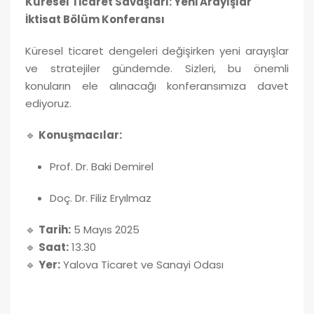
Küresel Ticaret Savaşları: Yeni Arayışlar
İktisat Bölüm Konferansı
Küresel ticaret dengeleri değişirken yeni arayışlar
ve stratejiler gündemde. Sizleri, bu önemli
konuların ele alınacağı konferansımıza davet
ediyoruz.
🔹
Konuşmacılar:
Prof. Dr. Baki Demirel
Doç. Dr. Filiz Eryılmaz
🔹
Tarih:
5 Mayıs 2025
🔹
Saat:
13.30
🔹
Yer:
Yalova Ticaret ve Sanayi Odası