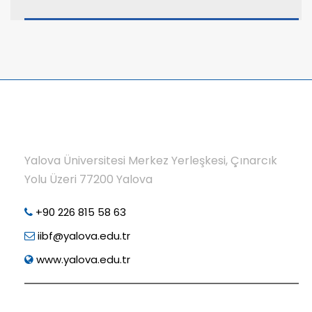
Yalova Üniversitesi Merkez Yerleşkesi, Çınarcık
Yolu Üzeri 77200 Yalova
+90 226 815 58 63
iibf@yalova.edu.tr
www.yalova.edu.tr