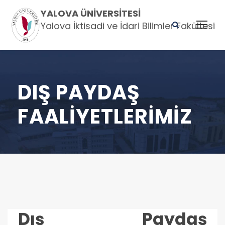
YALOVA ÜNIVERSITESI
Yalova İktisadi ve İdari Bilimler Fakültesi
DIŞ PAYDAŞ
FAALIYETLERIMIZ
Dış Paydaş